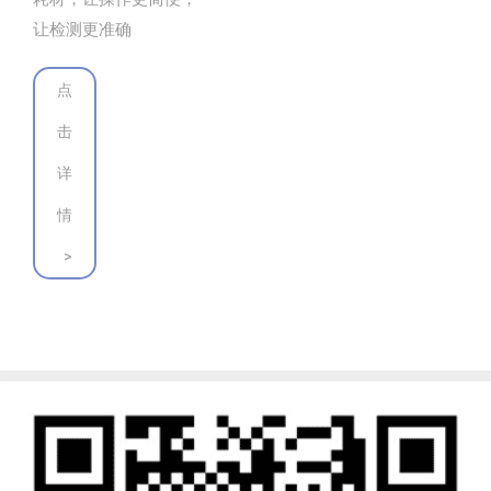
让检测更准确
点
击
详
情
>