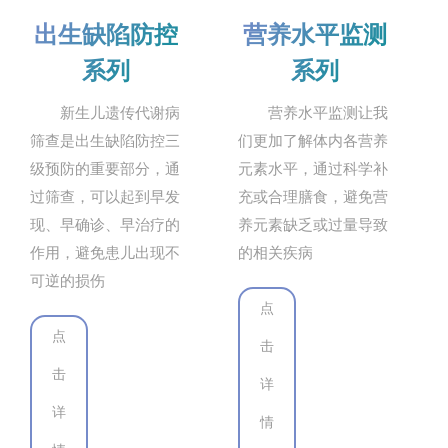
营养水平监测
出生缺陷防控
系列
系列
营养水平监测让我
新生儿遗传代谢病
们更加了解体内各营养
筛查是出生缺陷防控三
元素水平，通过科学补
级预防的重要部分，通
充或合理膳食，避免营
过筛查，可以起到早发
养元素缺乏或过量导致
现、早确诊、早治疗的
的相关疾病
作用，避免患儿出现不
可逆的损伤
点
点
击
击
详
详
情