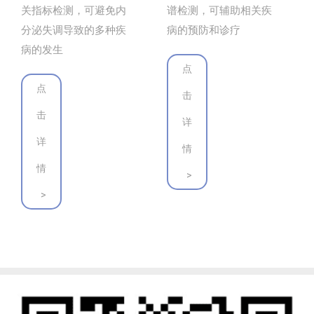
谱检测，可辅助相关疾
关指标检测，可避免内
病的预防和诊疗
分泌失调导致的多种疾
病的发生
点
点
击
击
详
详
情
情
>
>